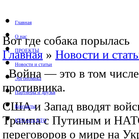
Главная
Вот где собака порылась
О нас
Главная
ПРОЕКТЫ
»
Новости и стат
Новости и статьи
Война — это в том числ
Эргономика
противника.
Партнеры и друзья
США и Запад вводят войск
Контакты
Трампа с Путиным и НАТ
КТО есть КТО
переговоров о мире на Ук