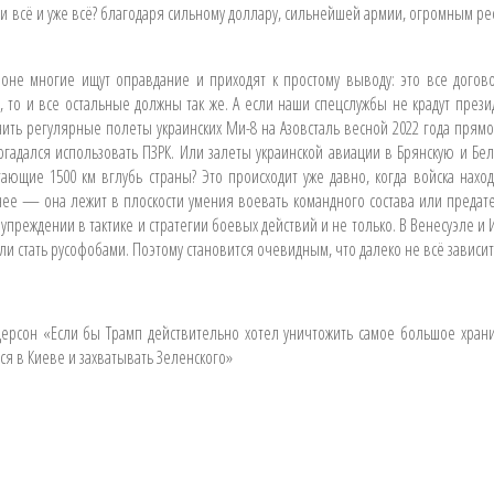
и всё и уже всё? благодаря сильному доллару, сильнейшей армии, огромным рес
не многие ищут оправдание и приходят к простому выводу: это все догово
, то и все остальные должны так же. А если наши спецслужбы не крадут пре
нить регулярные полеты украинских Ми-8 на Азовсталь весной 2022 года прям
гадался использовать ПЗРК. Или залеты украинской авиации в Брянскую и Бел
ющие 1500 км вглубь страны? Это происходит уже давно, когда войска нахо
ее — она лежит в плоскости умения воевать командного состава или предат
 упреждении в тактике и стратегии боевых действий и не только. В Венесуэле
вили стать русофобами. Поэтому становится очевидным, что далеко не всё зависи
ерсон «Если бы Трамп действительно хотел уничтожить самое большое хран
ся в Киеве и захватывать Зеленского»