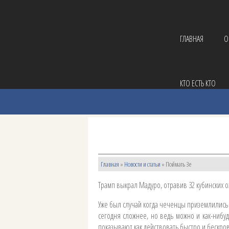
ГЛАВНАЯ
О
КТО ЕСТЬ КТО
Главная
»
Новости и статьи
»
Поймать Зе
Трамп выкрал Мадуро, отравив 32 кубинских о
Уже был случай когда чеченцы приземлились 
сегодня сложнее, но ведь можно и как-нибуд
показывают как действовать быстро и бескров