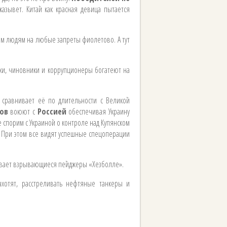
азывет. Китай как красная девица пытается
шим людям на любые запреты фиолетово. А тут
рхи, чиновники и коррупционеры богатеют на
 сравнивает её по длительности с Великой
ов
воюют с
Россией
обеспечивая Украину
е спорим с Украиной о контроле над Купянском
. При этом все видят успешные спецоперации
вает взрывающиеся пейджеры «Хезболле».
ахотят, расстреливать нефтяные танкеры и