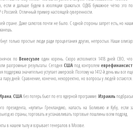
 если и дальше будем в изоляции сражаться. ОДКБ бумажное чётко это пок
Р с Россией. Отличный пример настоящей суверенности.
шей стране. Даже салютов почти не было. С одной стороны запрет есть, но на
бманешь.
гибнут только простые люди ради процветания других, непростых. Наши олига
орнячок по
Венесуэле
один корень. Скоро исполнится 1418 дней СВО, что
ыли разгромные результаты. Сегодня
США
под контролем
еврефинансист
я поддержка значительно уступает амерской. Поэтому на 1412-й день мы все ещ
а пару дней. Сравнение, конечно, некорректно, но вопросы у людей остаются
Ирана
,
США
без потерь бьют по его ядерной программе.
Израиль
подбрасы
го президента, «купить» Гренландию, напасть на Боливию и Кубу, если з
выезд из страны, торговать и устанавливать торговые пошлины всем подряд.
екты в нашем тылу и взрывает генералов в Москве.