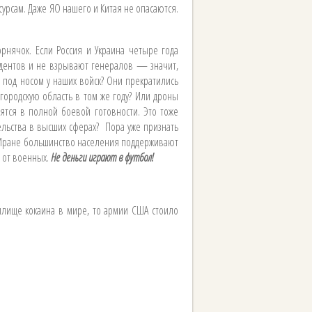
урсам. Даже ЯО нашего и Китая не опасаются.
рнячок. Если Россия и Украина четыре года
зидентов и не взрывают генералов — значит,
о под носом у наших войск? Они прекратились
городскую область в том же году? Или дроны
дятся в полной боевой готовности. Это тоже
ельства в высших сферах? Пора уже признать
 и Иране большинство населения поддерживают
т от военных.
Не деньги играют в футбол!
илище кокаина в мире, то армии США стоило