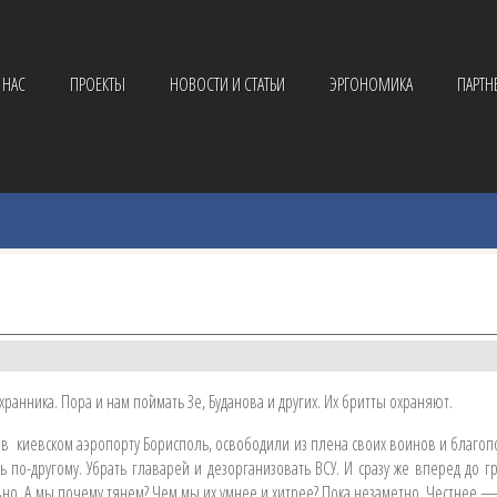
 НАС
ПРОЕКТЫ
НОВОСТИ И СТАТЬИ
ЭРГОНОМИКА
ПАРТН
хранника. Пора и нам поймать Зе, Буданова и других. Их бритты охраняют.
в киевском аэропорту Борисполь, освободили из плена своих воинов и благопол
ь по-другому. Убрать главарей и дезорганизовать ВСУ. И сразу же вперед до
но. А мы почему тянем? Чем мы их умнее и хитрее? Пока незаметно. Честнее — 