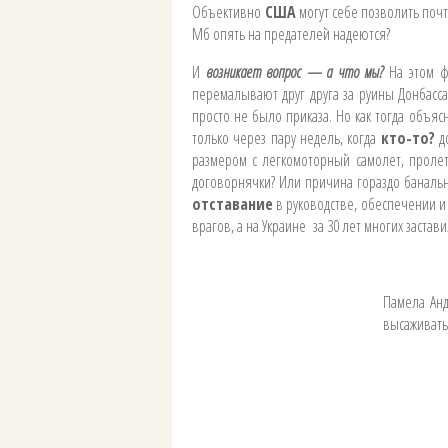
Объективно
США
могут себе позволить почт
Мб опять на предателей надеются?
И
возникает вопрос — а что мы?
На этом фо
перемалывают друг друга за руины Донбасса
просто не было приказа. Но как тогда объяс
только через пару недель, когда
кто-то?
до
размером с легкомоторный самолет, пролета
договорнячки? Или причина гораздо банальн
отставание
в руководстве, обеспечении и
врагов, а на Украине за 30 лет многих заста
Памела Анд
высаживать