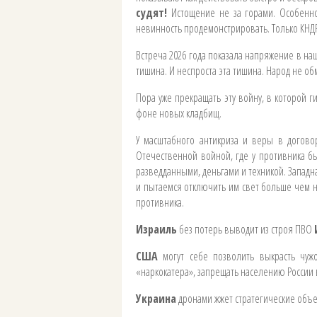
судят!
Истощение не за горами. Особенно,
невинность продемонстрировать. Только КНД
Встреча 2026 года показала напряжение в на
тишина. И неспроста эта тишина. Народ не о
Пора уже прекращать эту войну, в которой 
фоне новых кладбищ.
У масштабного антикриза и веры в догов
Отечественной войной, где у противника б
разведданными, деньгами и техникой. Западна
и пытаемся отключить им свет больше чем н
противника.
Израиль
без потерь выводит из строя ПВО
США
могут себе позволить выкрасть чужо
«наркокатера», запрещать населению России 
Украина
дронами жжет стратегические объ