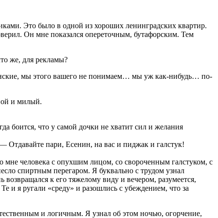
стиками. Это было в одной из хороших ленинградских квартир.
оверил. Он мне показался опереточным, бутафорским. Тем
то же, для рекламы?
енские, мы этого вашего не понимаем… мы уж как-нибудь… по-
ной и милый.
да боится, что у самой дочки не хватит сил и желания
— Отдавайте пари, Есенин, на вас и пиджак и галстук!
ко мне человека с опухшим лицом, со свороченным галстуком, с
несло спиртным перегаром. Я буквально с трудом узнал
 возвращался к его тяжелому виду и вечером, разумеется,
 Те и я ругали «среду» и разошлись с убеждением, что за
стественным и логичным. Я узнал об этом ночью, огорчение,