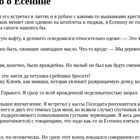
 о Есенине
 я его встретил в лаптях и в рубахе с какими-то вышивками кре
жик меняет свое одеяние на штиблеты и пиджак, я Есенину не п
на сапоги нашлись бы.
ую кофту, я деловито осведомился относительно одежи: — Это ч
жно быть, ожившее лампадное масло. Что-то вроде: — Мы дерев
там, конечно, были враждебны. Но малый он был как будто смеш
се эти лапти да петушки-гребешки бросите!
у Клюев, как мамаша, которая увлекает развращаемую дочку, ког
Горького. Я сразу со всей врожденной неделикатностью заорал: 
льшое впечатление. Я встретил у кассы Госиздата ринувшегося 
его и двух его темных (для меня, во всяком случае) спутников 
 подкрепляемого помахиванием густыми червонцами. Я весь день
раничивается) с товарищами, что надо как-то за Есенина взяться.
о, по-человечески. Но сразу этот конец показался совершенно е