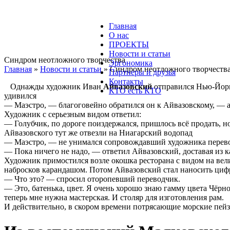
Главная
О нас
ПРОЕКТЫ
Новости и статьи
Синдром неотложного творчества
Эргономика
Главная
»
Новости и статьи
»
Синдром неотложного творчеств
Партнеры и друзья
Контакты
Однажды художник Иван
Айвазовский
отправился Нью-Йорк 
КТО есть КТО
удивился
— Маэстро, — благоговейно обратился он к Айвазовскому, — 
Художник с серьезным видом ответил:
— Голубчик, по дороге поиздержался, пришлось всё продать, но
Айвазовского тут же отвезли на Ниагарский водопад
— Маэстро, — не унимался сопровождавший художника перево
— Пока ничего не надо, — ответил Айвазовский, доставая из к
Художник примостился возле окошка ресторана с видом на вели
набросков карандашом. Потом Айвазовский стал наносить цифр
— Что это? — спросил оторопевший переводчик.
— Это, батенька, цвет. Я очень хорошо знаю гамму цвета Чёрног
теперь мне нужна мастерская. И столяр для изготовления рам.
И действительно, в скором времени потрясающие морские пей