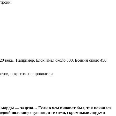
строки:
20 века. Например, Блок имел около 800, Есенин около 450,
дотов, вскрытие не проводили
все морды — за дело… Если в чем виноват был, так покаялся
по одной половице ступают, и тихими, скромными людьми