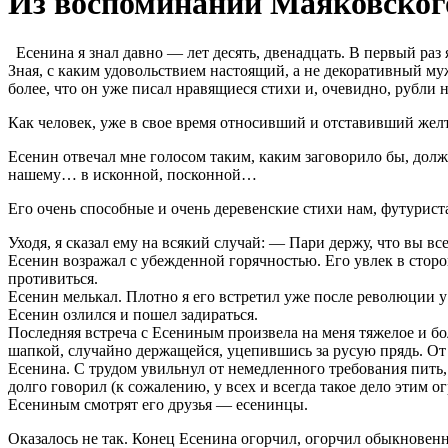
Из воспоминаний Маяковского
Есенина я знал давно — лет десять, двенадцать. В первый раз
Зная, с каким удовольствием настоящий, а не декоративный му
более, что он уже писал нравящиеся стихи и, очевидно, рубли 
Как человек, уже в свое время относивший и отставивший желт
Есенин отвечал мне голосом таким, каким заговорило бы, дол
нашему… в исконной, посконной…
Его очень способные и очень деревенские стихи нам, футурис
Уходя, я сказал ему на всякий случай: — Пари держу, что вы в
Есенин возражал с убежденной горячностью. Его увлек в сторон
противиться.
Есенин мелькал. Плотно я его встретил уже после революции у 
Есенин озлился и пошел задираться.
Последняя встреча с Есениным произвела на меня тяжелое и бо
шапкой, случайно держащейся, уцепившись за русую прядь. От н
Есенина. С трудом увильнул от немедленного требования пить,
долго говорил (к сожалению, у всех и всегда такое дело этим ог
Есениным смотрят его друзья — есенинцы.
Оказалось не так. Конец Есенина огорчил, огорчил обыкновенн