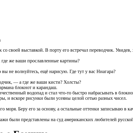
а
со своей выставкой. В порту его встречал переводчик. Увидев, 
а где же ваши прославленные картины?
 вы не волнуйтесь, ещё нарисую. Где тут у вас Ниагара?
дчик, — а где же ваши кисти? Холсты?
армана блокнот и карандаш.
чественный водопад и стал что-то быстро набрасывать в блокнот
ы, и вскоре рисунки были усеяны целой сетью разных чисел.
о моря. Беру его за основу, а остальные оттенки записываю в ка
зажи были представлены на суд американских любителей русско